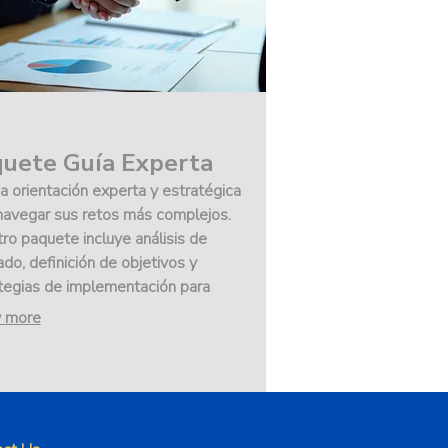
uete Guía Experta
a orientación experta y estratégica
navegar sus retos más complejos.
ro paquete incluye análisis de
do, definición de objetivos y
tegias de implementación para
rar su ventaja competitiva.
 more