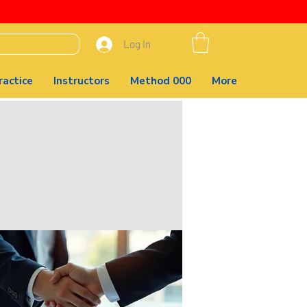
Log In
actice
Instructors
Method 000
More