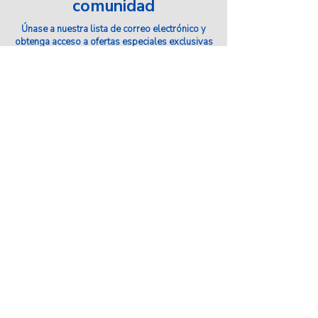
comunidad
Únase a nuestra lista de correo electrónico y
obtenga acceso a ofertas especiales exclusivas
para nuestros suscriptores.
Tu email aquí
Enviar
Servicios
Escuela de Conducción
Escuela de Tráfico