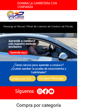
DOMINA LA CARRETERA CON
CONFIANZA
Naples, FL
Descarga el Manual Oficial de Licencias de Conducir de Florida
Aprende a conducir
con nuestro método
exclusivo
Aprende aquí
¿Tienes nervios para aprender a conducir?
¿Quieres aprobar la prueba de conocimientos y
habilidades?
Contacto Whatsapp
Contacto por correo electrónico
Síguenos
Compra por categoría