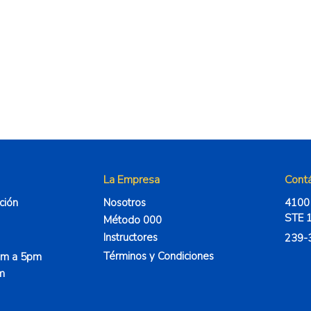
La Empresa
Cont
ción
Nosotros
4100
STE 1
Método 000
Instructores
239-
Términos y Condiciones
9am a 5pm
pm