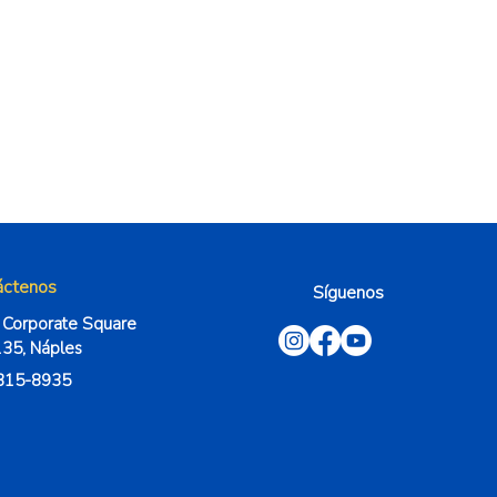
áctenos
Síguenos
 Corporate Square
35, Náples
315-8935