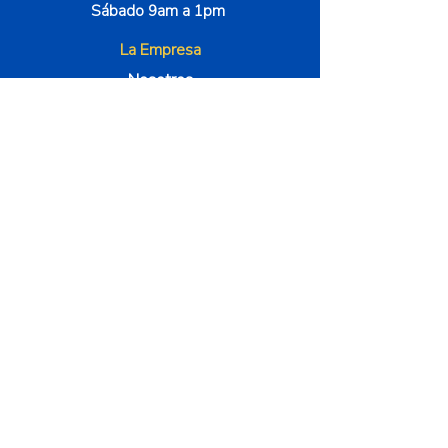
Sábado 9am a 1pm
La Empresa
Nosotros
Método 000
Instructores
Términos y Condiciones
Contáctenos
4100 Corporate Square STE 135, Náples
239-315-8935
Síguenos
Métodos de pago
© 2024 Desarrollo por Zamora Brands