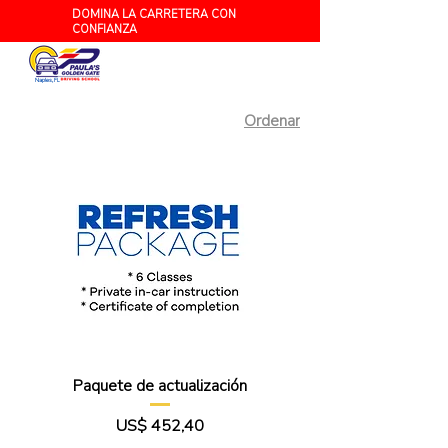
DOMINA LA CARRETERA CON
CONFIANZA
Naples, FL
Ordenar
Paquete de actualización
Precio
US$ 452,40