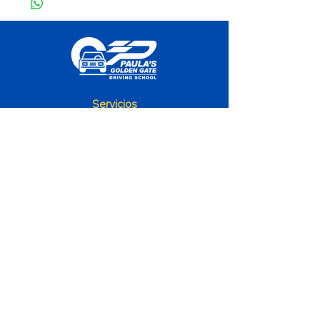
Servicios
Escuela de Conducción
Escuela de Tráfico
Horarios
Lunes a Viernes 9am a 5pm
Sábado 9am a 1pm
La Empresa
Nosotros
Método 000
Instructores
Términos y Condiciones