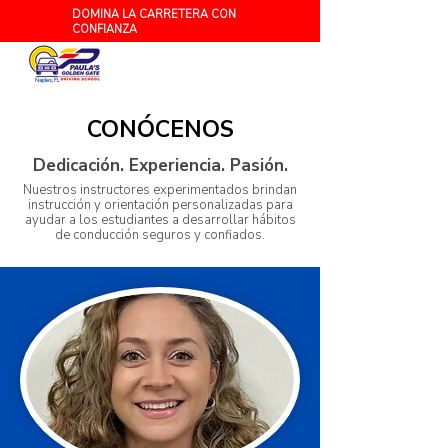
DOMINA LA CARRETERA CON
CONFIANZA
Naples, FL
CONÓCENOS
Dedicación. Experiencia. Pasión.
Nuestros instructores experimentados brindan
instrucción y orientación personalizadas para
ayudar a los estudiantes a desarrollar hábitos
de conducción seguros y confiados.