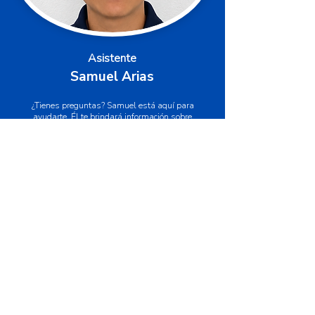
Asistente
Samuel Arias
¿Tienes preguntas? Samuel está aquí para
ayudarte. Él te brindará información sobre
nuestros servicios, horarios, requisitos y
consultas generales, asegurándose de que
recibas el apoyo que necesitas durante tu
trayectoria en nuestra escuela.
¿Quieres aprender a
conducir
?
Si tu respuesta es si, este curso es perfecto para ¡ti!
LLAMA AHORA
WHATSAPP AHORA