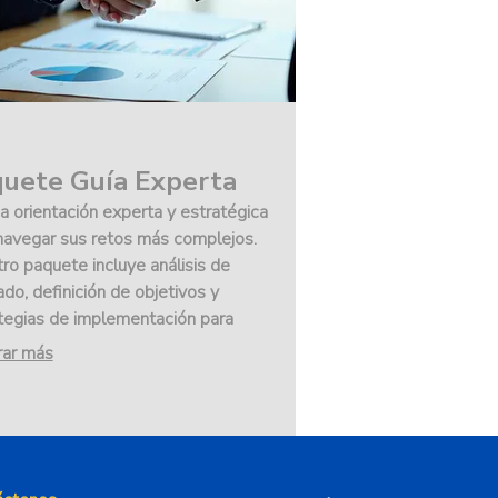
uete Guía Experta
a orientación experta y estratégica
navegar sus retos más complejos.
ro paquete incluye análisis de
do, definición de objetivos y
tegias de implementación para
rar su ventaja competitiva.
rar más