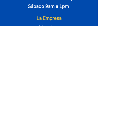
Sábado 9am a 1pm
La Empresa
Nosotros
Método 000
Instructores
Términos y Condiciones
Contáctenos
4100 Corporate Square STE 135, Náples
239-315-8935
Síguenos
Métodos de pago
© 2024 Desarrollo por Zamora Brands