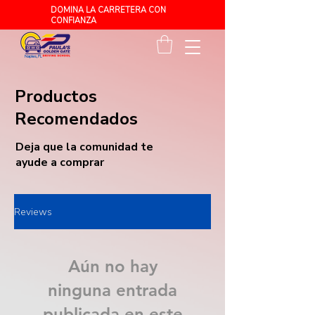
DOMINA LA CARRETERA CON
CONFIANZA
Naples, FL
Productos
Recomendados
Deja que la comunidad te
ayude a comprar
Reviews
Aún no hay
ninguna entrada
publicada en este